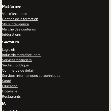
Platforme
Vue d’ensemble
Gestion de la formation
Skills Intelligence
Marché des contenus
Intégrations
Secteurs
Logiciels
Industrie manufacturiere
Services financiers
Secteur publique
Commerce de détail
Services informatiques et techniques
Santé
Éducation
Hôtellerie
Restaurants
IA