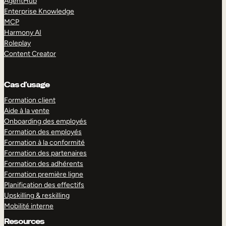
AgentHub
Enterprise Knowledge
MCP
Harmony AI
Roleplay
Content Creator
Cas d’usage
Formation client
Aide à la vente
Onboarding des employés
Formation des employés
Formation à la conformité
Formation des partenaires
Formation des adhérents
Formation première ligne
Planification des effectifs
Upskilling & reskilling
Mobilité interne
Resources