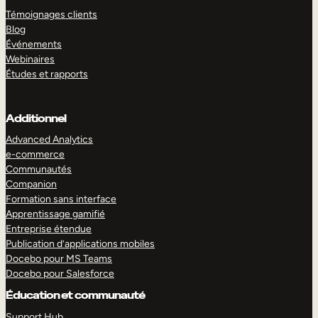
Témoignages clients
Blog
Événements
Webinaires
Études et rapports
Additionnel
Advanced Analytics
e-commerce
Communautés
Companion
Formation sans interface
Apprentissage gamifié
Entreprise étendue
Publication d’applications mobiles
Docebo pour MS Teams
Docebo pour Salesforce
Éducation et communauté
Support Hub