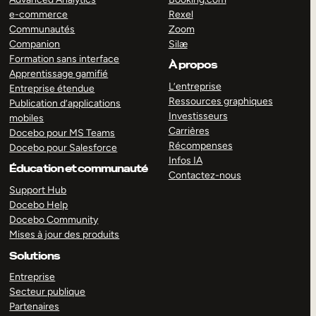
e-commerce
Rexel
Communautés
Zoom
Companion
Silæ
Formation sans interface
À propos
Apprentissage gamifié
L’entreprise
Entreprise étendue
Ressources graphiques
Publication d’applications
Investisseurs
mobiles
Carrières
Docebo pour MS Teams
Récompenses
Docebo pour Salesforce
Infos IA
Éducation et communauté
Contactez-nous
Support Hub
Docebo Help
Docebo Community
Mises à jour des produits
Solutions
Entreprise
Secteur publique
Partenaires