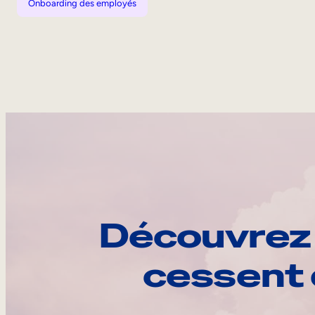
Onboarding des employés
Découvrez 
cessent 