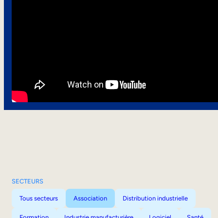
SECTEURS
Tous secteurs
Association
Distribution industrielle
Formation
Industrie manufacturière
Logiciel
Santé