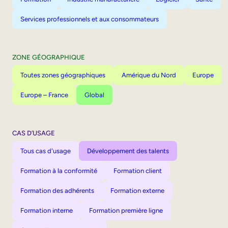
Services professionnels et aux consommateurs
ZONE GÉOGRAPHIQUE
Toutes zones géographiques
Amérique du Nord
Europe
Europe – France
Global
CAS D’USAGE
Tous cas d'usage
Développement des talents
Formation à la conformité
Formation client
Formation des adhérents
Formation externe
Formation interne
Formation première ligne