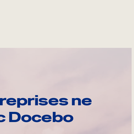
reprises ne
ec Docebo