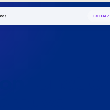
ces
EXPLOREZ
és
on fonctio
té
e
 preuve.