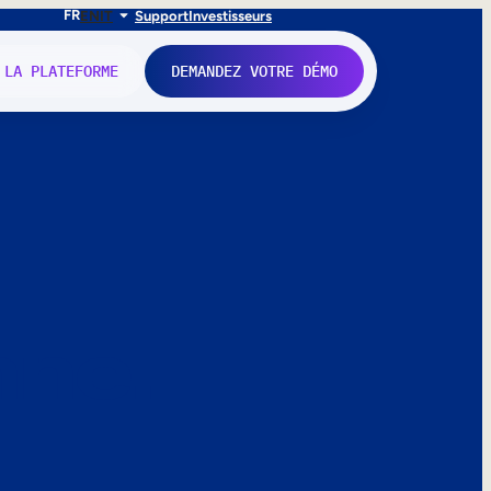
FR
EN
IT
Support
Investisseurs
 LA PLATEFORME
DEMANDEZ VOTRE DÉMO
nne.