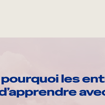
pourquoi les ent
d’apprendre av