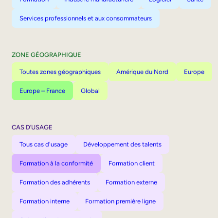
Services professionnels et aux consommateurs
ZONE GÉOGRAPHIQUE
Toutes zones géographiques
Amérique du Nord
Europe
Europe – France
Global
CAS D’USAGE
Tous cas d'usage
Développement des talents
Formation à la conformité
Formation client
Formation des adhérents
Formation externe
Formation interne
Formation première ligne