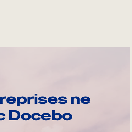
reprises ne
ec Docebo