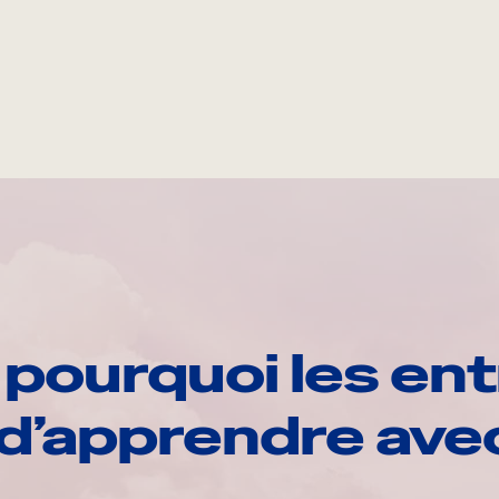
pourquoi les ent
d’apprendre av