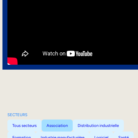
SECTEURS
Tous secteurs
Association
Distribution industrielle
Formation
Industrie manufacturière
Logiciel
Santé