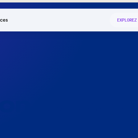
ces
EXPLOREZ
és
on fonctio
té
e
 preuve.