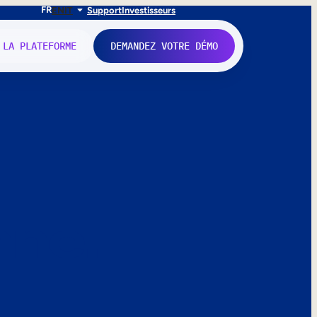
FR
EN
IT
Support
Investisseurs
 LA PLATEFORME
DEMANDEZ VOTRE DÉMO
nne.