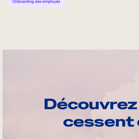
Onboarding des employés
Découvrez 
cessent 