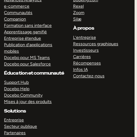
e-commerce
Rexel
Communautés
Zoom
Companion
Silæ
Formation sans interface
À propos
Apprentissage gamifié
L’entreprise
Entreprise étendue
Ressources graphiques
Publication d’applications
Investisseurs
mobiles
Carrières
Docebo pour MS Teams
Récompenses
Docebo pour Salesforce
Infos IA
Éducation et communauté
Contactez-nous
Support Hub
Docebo Help
Docebo Community
Mises à jour des produits
Solutions
Entreprise
Secteur publique
Partenaires