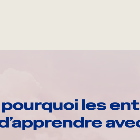
pourquoi les ent
d’apprendre av