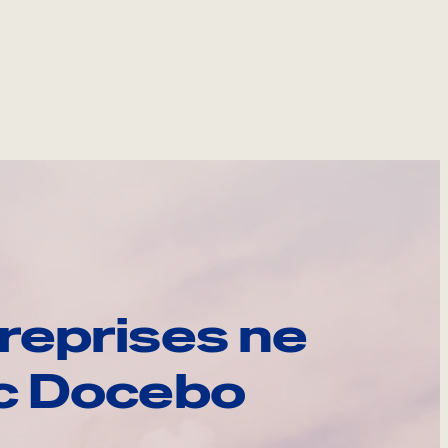
reprises ne
ec Docebo