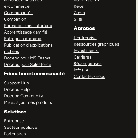
e-commerce
Rexel
Communautés
Zoom
Companion
Silæ
Formation sans interface
À propos
Apprentissage gamifié
L’entreprise
Entreprise étendue
Ressources graphiques
Publication d’applications
Investisseurs
mobiles
Carrières
Docebo pour MS Teams
Récompenses
Docebo pour Salesforce
Infos IA
Éducation et communauté
Contactez-nous
Support Hub
Docebo Help
Docebo Community
Mises à jour des produits
Solutions
Entreprise
Secteur publique
Partenaires