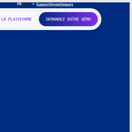
FR
EN
IT
Support
Investisseurs
 LA PLATEFORME
DEMANDEZ VOTRE DÉMO
nne.