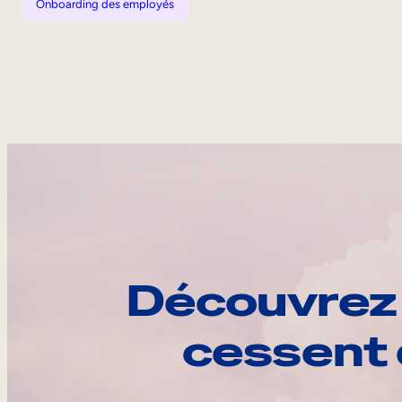
Onboarding des employés
Découvrez 
cessent 