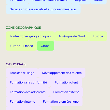
Services professionnels et aux consommateurs
ZONE GÉOGRAPHIQUE
Toutes zones géographiques
Amérique du Nord
Europe
Europe – France
Global
CAS D’USAGE
Tous cas d'usage
Développement des talents
Formation à la conformité
Formation client
Formation des adhérents
Formation externe
Formation interne
Formation première ligne