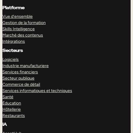
Platforme
Vue d’ensemble
Gestion de la formation
Skills Intelligence
Marché des contenus
Intégrations
Secteurs
Logiciels
Industrie manufacturiere
Services financiers
Secteur publique
Commerce de détail
Services informatiques et techniques
Santé
Éducation
Hôtellerie
Restaurants
IA