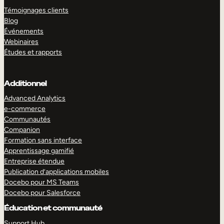
Témoignages clients
Blog
Événements
Webinaires
Études et rapports
Additionnel
Advanced Analytics
e-commerce
Communautés
Companion
Formation sans interface
Apprentissage gamifié
Entreprise étendue
Publication d’applications mobiles
Docebo pour MS Teams
Docebo pour Salesforce
Éducation et communauté
Support Hub