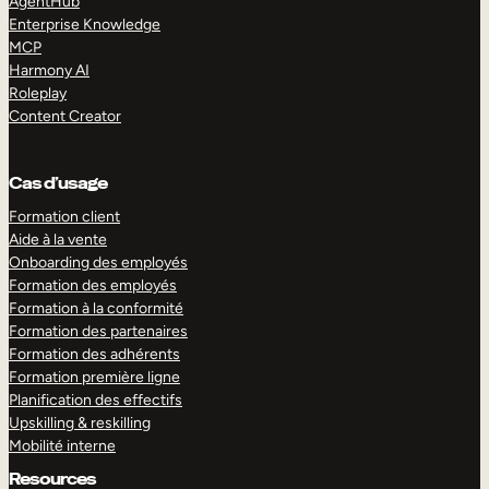
AgentHub
Enterprise Knowledge
MCP
Harmony AI
Roleplay
Content Creator
Cas d’usage
Formation client
Aide à la vente
Onboarding des employés
Formation des employés
Formation à la conformité
Formation des partenaires
Formation des adhérents
Formation première ligne
Planification des effectifs
Upskilling & reskilling
Mobilité interne
Resources