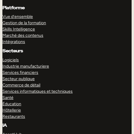
Platforme
Vue d’ensemble
Gestion de la formation
Skills Intelligence
Marché des contenus
Intégrations
Secteurs
Logiciels
Industrie manufacturiere
Services financiers
Secteur publique
Commerce de détail
Services informatiques et techniques
Santé
Éducation
Hôtellerie
Restaurants
IA