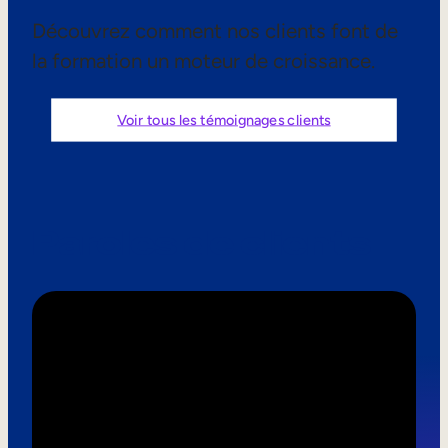
Aide à la vente
Découvrez comment nos clients font de
la formation un moteur de croissance.
Formation à la conformité
Formation première ligne
Voir tous les témoignages clients
Formation externe
Formation client
Paroles de clients
Formation des partenaires
Formation des adhérents
Skills Intelligence
Planification des effectifs
Upskilling & reskilling