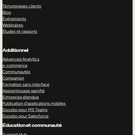
Témoignages clients
Blog
Événements
Webinaires
Études et rapports
Additionnel
Advanced Analytics
e-commerce
Communautés
Companion
Formation sans interface
Apprentissage gamifié
Entreprise étendue
Publication d’applications mobiles
Docebo pour MS Teams
Docebo pour Salesforce
Éducation et communauté
Support Hub