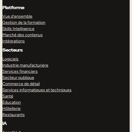
Platforme
Vue d’ensemble
Gestion de la formation
Skills Intelligence
Marché des contenus
Intégrations
Secteurs
Logiciels
Industrie manufacturiere
Services financiers
Secteur publique
Commerce de détail
Services informatiques et techniques
Santé
Éducation
Hôtellerie
Restaurants
IA