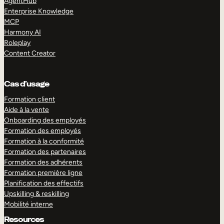
AgentHub
Enterprise Knowledge
MCP
Harmony AI
Roleplay
Content Creator
Cas d’usage
Formation client
Aide à la vente
Onboarding des employés
Formation des employés
Formation à la conformité
Formation des partenaires
Formation des adhérents
Formation première ligne
Planification des effectifs
Upskilling & reskilling
Mobilité interne
Resources