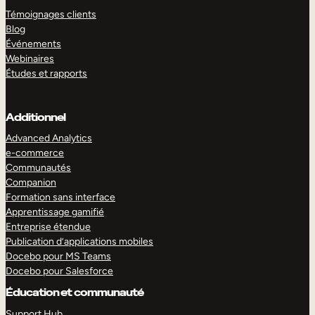
Témoignages clients
Blog
Événements
Webinaires
Études et rapports
Additionnel
Advanced Analytics
e-commerce
Communautés
Companion
Formation sans interface
Apprentissage gamifié
Entreprise étendue
Publication d’applications mobiles
Docebo pour MS Teams
Docebo pour Salesforce
Éducation et communauté
Support Hub