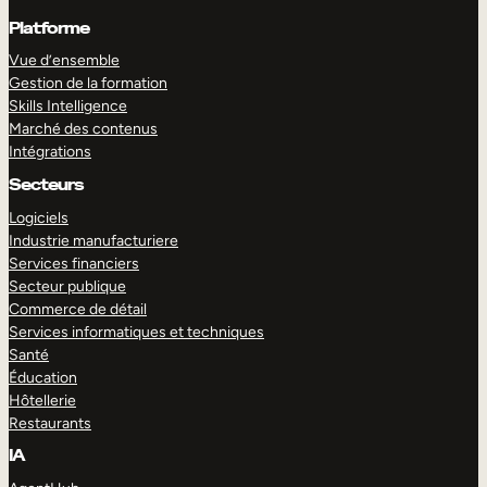
Platforme
Vue d’ensemble
Gestion de la formation
Skills Intelligence
Marché des contenus
Intégrations
Secteurs
Logiciels
Industrie manufacturiere
Services financiers
Secteur publique
Commerce de détail
Services informatiques et techniques
Santé
Éducation
Hôtellerie
Restaurants
IA