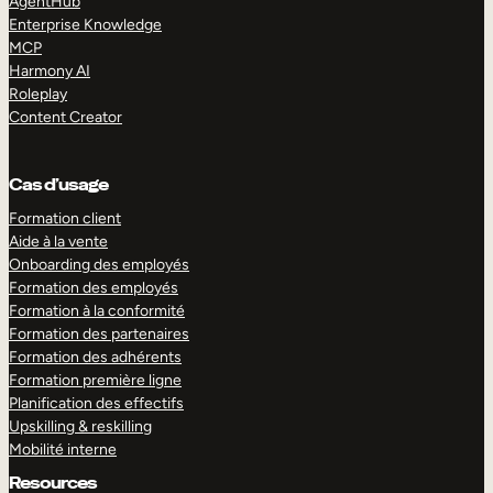
AgentHub
Enterprise Knowledge
MCP
Harmony AI
Roleplay
Content Creator
Cas d’usage
Formation client
Aide à la vente
Onboarding des employés
Formation des employés
Formation à la conformité
Formation des partenaires
Formation des adhérents
Formation première ligne
Planification des effectifs
Upskilling & reskilling
Mobilité interne
Resources