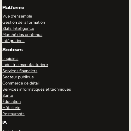
Platforme
Vue d’ensemble
Gestion de la formation
Skills Intelligence
Marché des contenus
Intégrations
Secteurs
Logiciels
Industrie manufacturiere
Services financiers
Secteur publique
Commerce de détail
Services informatiques et techniques
Santé
Éducation
Hôtellerie
Restaurants
IA