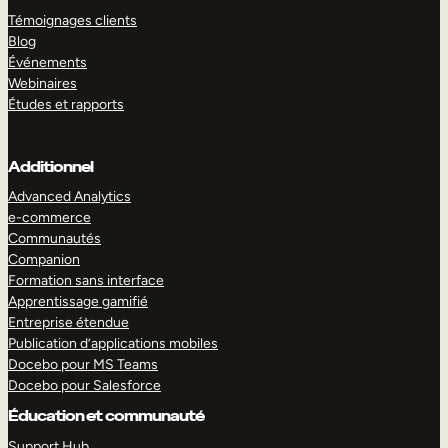
Témoignages clients
Blog
Événements
Webinaires
Études et rapports
Additionnel
Advanced Analytics
e-commerce
Communautés
Companion
Formation sans interface
Apprentissage gamifié
Entreprise étendue
Publication d’applications mobiles
Docebo pour MS Teams
Docebo pour Salesforce
Éducation et communauté
Support Hub