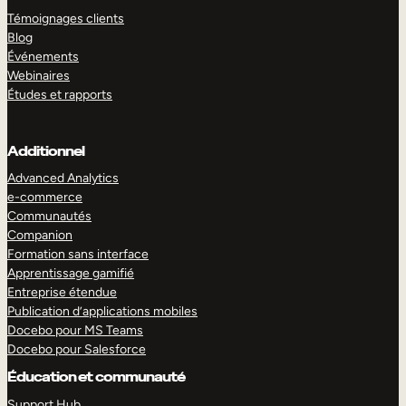
Témoignages clients
Blog
Événements
Webinaires
Études et rapports
Additionnel
Advanced Analytics
e-commerce
Communautés
Companion
Formation sans interface
Apprentissage gamifié
Entreprise étendue
Publication d’applications mobiles
Docebo pour MS Teams
Docebo pour Salesforce
Éducation et communauté
Support Hub