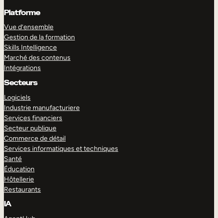
Platforme
Vue d’ensemble
Gestion de la formation
Skills Intelligence
Marché des contenus
Intégrations
Secteurs
Logiciels
Industrie manufacturiere
Services financiers
Secteur publique
Commerce de détail
Services informatiques et techniques
Santé
Éducation
Hôtellerie
Restaurants
IA