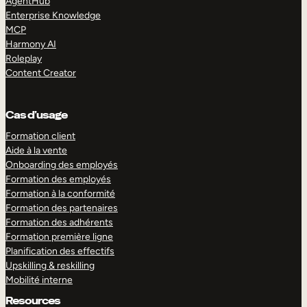
AgentHub
Enterprise Knowledge
MCP
Harmony AI
Roleplay
Content Creator
Cas d’usage
Formation client
Aide à la vente
Onboarding des employés
Formation des employés
Formation à la conformité
Formation des partenaires
Formation des adhérents
Formation première ligne
Planification des effectifs
Upskilling & reskilling
Mobilité interne
Resources