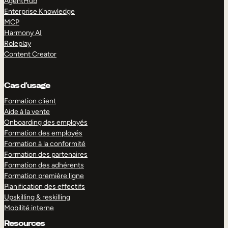
AgentHub
Enterprise Knowledge
MCP
Harmony AI
Roleplay
Content Creator
Cas d’usage
Formation client
Aide à la vente
Onboarding des employés
Formation des employés
Formation à la conformité
Formation des partenaires
Formation des adhérents
Formation première ligne
Planification des effectifs
Upskilling & reskilling
Mobilité interne
Resources