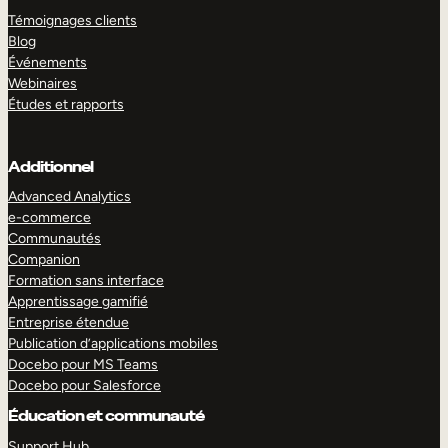
Témoignages clients
Blog
Événements
Webinaires
Études et rapports
Additionnel
Advanced Analytics
e-commerce
Communautés
Companion
Formation sans interface
Apprentissage gamifié
Entreprise étendue
Publication d’applications mobiles
Docebo pour MS Teams
Docebo pour Salesforce
Éducation et communauté
Support Hub