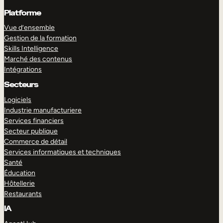
Platforme
Vue d’ensemble
Gestion de la formation
Skills Intelligence
Marché des contenus
Intégrations
Secteurs
Logiciels
Industrie manufacturiere
Services financiers
Secteur publique
Commerce de détail
Services informatiques et techniques
Santé
Éducation
Hôtellerie
Restaurants
IA