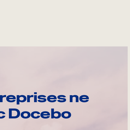
reprises ne
ec Docebo