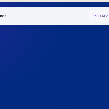
ces
EXPLOREZ
és
on fonctio
té
e
 preuve.