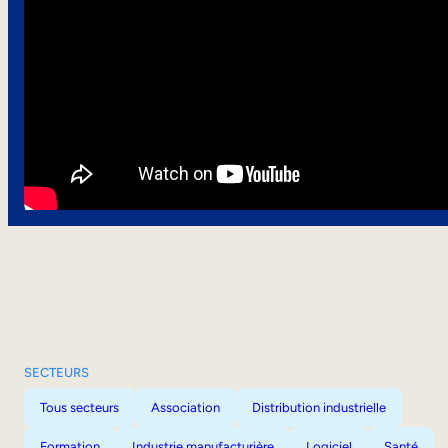
SECTEURS
Tous secteurs
Association
Distribution industrielle
Formation
Industrie manufacturière
Logiciel
Santé