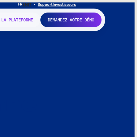
FR
EN
IT
Support
Investisseurs
 LA PLATEFORME
DEMANDEZ VOTRE DÉMO
nne.