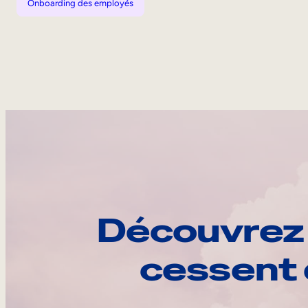
Onboarding des employés
Découvrez 
cessent 