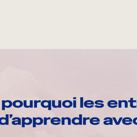
pourquoi les ent
d’apprendre av