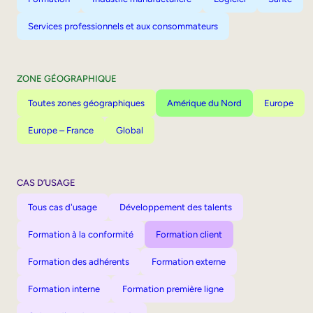
Services professionnels et aux consommateurs
ZONE GÉOGRAPHIQUE
Toutes zones géographiques
Amérique du Nord
Europe
Europe – France
Global
CAS D’USAGE
Tous cas d'usage
Développement des talents
Formation à la conformité
Formation client
Formation des adhérents
Formation externe
Formation interne
Formation première ligne