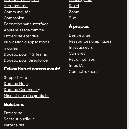
e-commerce
Rexel
Communautés
Zoom
Companion
Silæ
Formation sans interface
À propos
Apprentissage gamifié
L’entreprise
Entreprise étendue
Ressources graphiques
Publication d’applications
Investisseurs
mobiles
Carrières
Docebo pour MS Teams
Récompenses
Docebo pour Salesforce
Infos IA
Éducation et communauté
Contactez-nous
Support Hub
Docebo Help
Docebo Community
Mises à jour des produits
Solutions
Entreprise
Secteur publique
Partenaires