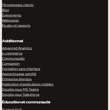
Témoignages clients
Blog
Événements
Webinaires
Études et rapports
Additionnel
Advanced Analytics
e-commerce
Communautés
Companion
Formation sans interface
Apprentissage gamifié
Entreprise étendue
Publication d’applications mobiles
Docebo pour MS Teams
Docebo pour Salesforce
Éducation et communauté
Support Hub