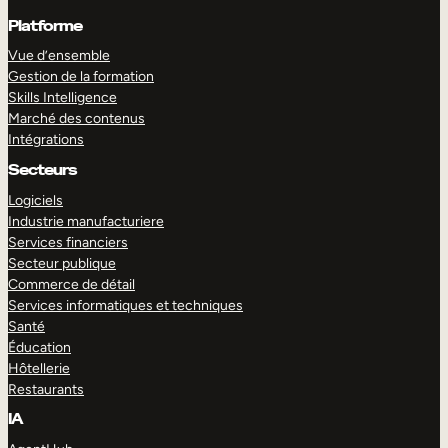
Platforme
Vue d’ensemble
Gestion de la formation
Skills Intelligence
Marché des contenus
Intégrations
Secteurs
Logiciels
Industrie manufacturiere
Services financiers
Secteur publique
Commerce de détail
Services informatiques et techniques
Santé
Éducation
Hôtellerie
Restaurants
IA