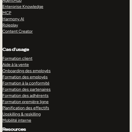
AgentHub
Enterprise Knowledge
MCP
Harmony AI
Roleplay
Content Creator
Cas d’usage
Formation client
Aide à la vente
Onboarding des employés
Formation des employés
Formation à la conformité
Formation des partenaires
Formation des adhérents
Formation première ligne
Planification des effectifs
Upskilling & reskilling
Mobilité interne
Resources