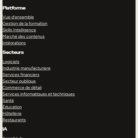
Platforme
Vue d’ensemble
Gestion de la formation
Skills Intelligence
Marché des contenus
Intégrations
Secteurs
Logiciels
Industrie manufacturiere
Services financiers
Secteur publique
Commerce de détail
Services informatiques et techniques
Santé
Éducation
Hôtellerie
Restaurants
IA