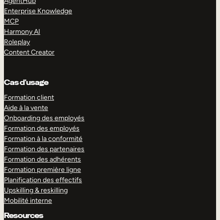
AgentHub
Enterprise Knowledge
MCP
Harmony AI
Roleplay
Content Creator
Cas d’usage
Formation client
Aide à la vente
Onboarding des employés
Formation des employés
Formation à la conformité
Formation des partenaires
Formation des adhérents
Formation première ligne
Planification des effectifs
Upskilling & reskilling
Mobilité interne
Resources