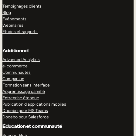
Témoignages clients
Blog
Événements
Webinaires
Études et rapports
Additionnel
Advanced Analytics
e-commerce
Communautés
Companion
Formation sans interface
Apprentissage gamifié
Entreprise étendue
Publication d’applications mobiles
Docebo pour MS Teams
Docebo pour Salesforce
Éducation et communauté
Support Hub