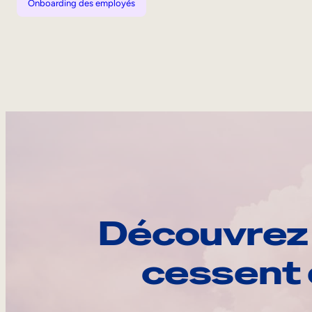
Onboarding des employés
Découvrez 
cessent 