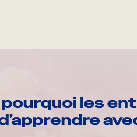
pourquoi les ent
d’apprendre av