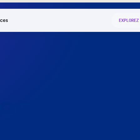
ces
EXPLOREZ
és
on fonctio
té
e
 preuve.