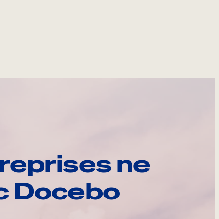
reprises ne
ec Docebo