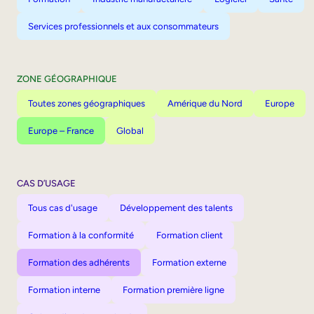
Services professionnels et aux consommateurs
ZONE GÉOGRAPHIQUE
Toutes zones géographiques
Amérique du Nord
Europe
Europe – France
Global
CAS D’USAGE
Tous cas d'usage
Développement des talents
Formation à la conformité
Formation client
Formation des adhérents
Formation externe
Formation interne
Formation première ligne