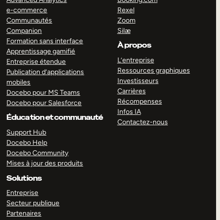
e-commerce
Rexel
Communautés
Zoom
Companion
Silæ
Formation sans interface
À propos
Apprentissage gamifié
L’entreprise
Entreprise étendue
Ressources graphiques
Publication d’applications
Investisseurs
mobiles
Carrières
Docebo pour MS Teams
Récompenses
Docebo pour Salesforce
Infos IA
Éducation et communauté
Contactez-nous
Support Hub
Docebo Help
Docebo Community
Mises à jour des produits
Solutions
Entreprise
Secteur publique
Partenaires