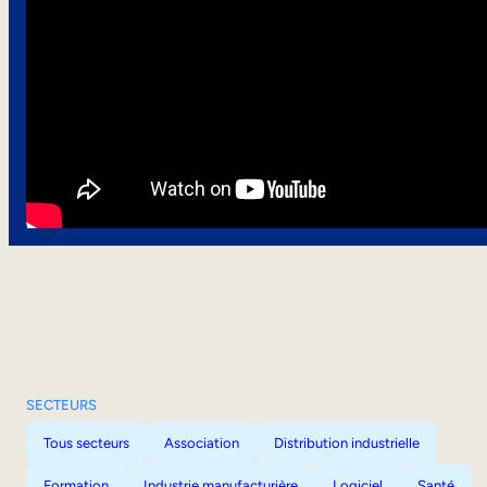
SECTEURS
Tous secteurs
Association
Distribution industrielle
Formation
Industrie manufacturière
Logiciel
Santé