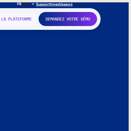
FR
EN
IT
Support
Investisseurs
 LA PLATEFORME
DEMANDEZ VOTRE DÉMO
nne.