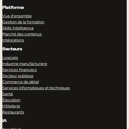
Platforme
Vue d’ensemble
Gestion de la formation
Skills Intelligence
Marché des contenus
Intégrations
Secteurs
Logiciels
Industrie manufacturiere
Services financiers
Secteur publique
Commerce de détail
Services informatiques et techniques
Santé
Éducation
Hôtellerie
Restaurants
IA