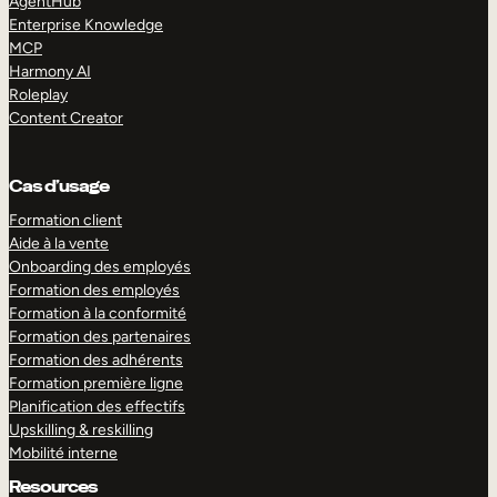
AgentHub
Enterprise Knowledge
MCP
Harmony AI
Roleplay
Content Creator
Cas d’usage
Formation client
Aide à la vente
Onboarding des employés
Formation des employés
Formation à la conformité
Formation des partenaires
Formation des adhérents
Formation première ligne
Planification des effectifs
Upskilling & reskilling
Mobilité interne
Resources