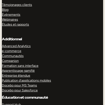
Témoignages clients
Blog
Événements
Webinaires
Études et rapports
Additionnel
Advanced Analytics
e-commerce
Communautés
Companion
Formation sans interface
Apprentissage gamifié
Entreprise étendue
Publication d’applications mobiles
Docebo pour MS Teams
Docebo pour Salesforce
Éducation et communauté
Support Hub