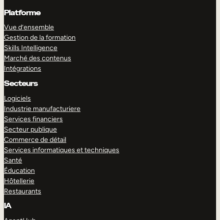
Platforme
Vue d’ensemble
Gestion de la formation
Skills Intelligence
Marché des contenus
Intégrations
Secteurs
Logiciels
Industrie manufacturiere
Services financiers
Secteur publique
Commerce de détail
Services informatiques et techniques
Santé
Éducation
Hôtellerie
Restaurants
IA