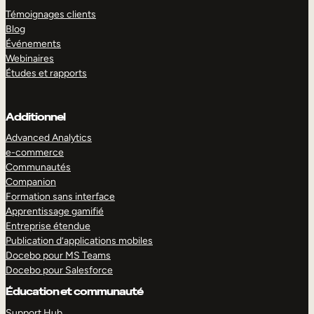
Témoignages clients
Blog
Événements
Webinaires
Études et rapports
Additionnel
Advanced Analytics
e-commerce
Communautés
Companion
Formation sans interface
Apprentissage gamifié
Entreprise étendue
Publication d’applications mobiles
Docebo pour MS Teams
Docebo pour Salesforce
Éducation et communauté
Support Hub