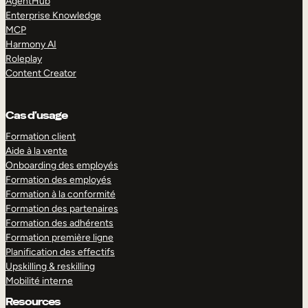
AgentHub
Enterprise Knowledge
MCP
Harmony AI
Roleplay
Content Creator
Cas d’usage
Formation client
Aide à la vente
Onboarding des employés
Formation des employés
Formation à la conformité
Formation des partenaires
Formation des adhérents
Formation première ligne
Planification des effectifs
Upskilling & reskilling
Mobilité interne
Resources