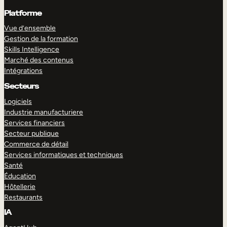
Platforme
Vue d’ensemble
Gestion de la formation
Skills Intelligence
Marché des contenus
Intégrations
Secteurs
Logiciels
Industrie manufacturiere
Services financiers
Secteur publique
Commerce de détail
Services informatiques et techniques
Santé
Éducation
Hôtellerie
Restaurants
IA