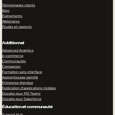
Témoignages clients
Blog
Événements
Webinaires
Études et rapports
Additionnel
Advanced Analytics
e-commerce
Communautés
Companion
Formation sans interface
Apprentissage gamifié
Entreprise étendue
Publication d’applications mobiles
Docebo pour MS Teams
Docebo pour Salesforce
Éducation et communauté
Support Hub