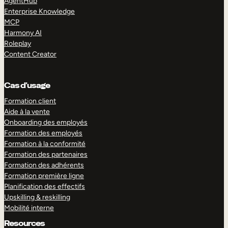
AgentHub
Enterprise Knowledge
MCP
Harmony AI
Roleplay
Content Creator
Cas d’usage
Formation client
Aide à la vente
Onboarding des employés
Formation des employés
Formation à la conformité
Formation des partenaires
Formation des adhérents
Formation première ligne
Planification des effectifs
Upskilling & reskilling
Mobilité interne
Resources