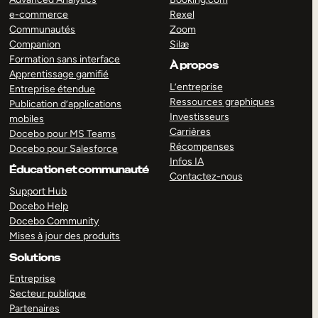
e-commerce
Rexel
Communautés
Zoom
Companion
Silæ
Formation sans interface
À propos
Apprentissage gamifié
L’entreprise
Entreprise étendue
Ressources graphiques
Publication d’applications
Investisseurs
mobiles
Carrières
Docebo pour MS Teams
Récompenses
Docebo pour Salesforce
Infos IA
Éducation et communauté
Contactez-nous
Support Hub
Docebo Help
Docebo Community
Mises à jour des produits
Solutions
Entreprise
Secteur publique
Partenaires