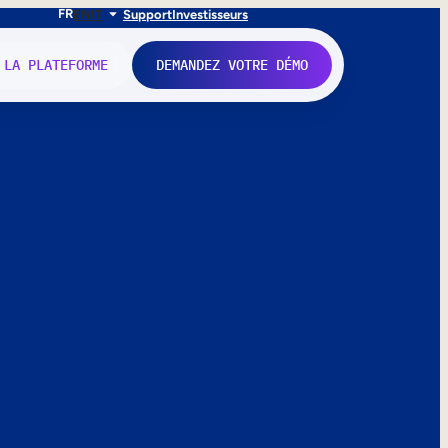
FR
EN
IT
Support
Investisseurs
 LA PLATEFORME
DEMANDEZ VOTRE DÉMO
nne.