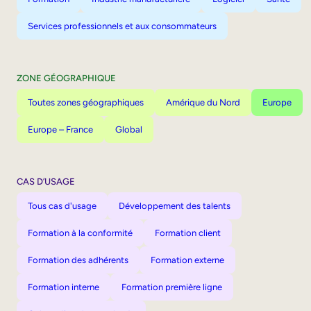
Services professionnels et aux consommateurs
ZONE GÉOGRAPHIQUE
Toutes zones géographiques
Amérique du Nord
Europe
Europe – France
Global
CAS D’USAGE
Tous cas d'usage
Développement des talents
Formation à la conformité
Formation client
Formation des adhérents
Formation externe
Formation interne
Formation première ligne