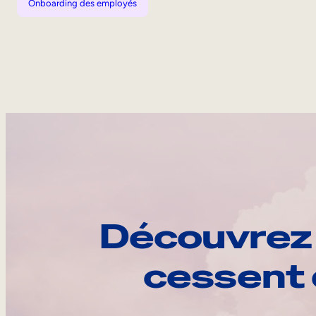
Onboarding des employés
Découvrez 
cessent 