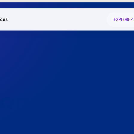
ces
EXPLOREZ
és
on fonctio
té
e
 preuve.