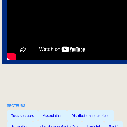
SECTEURS
Tous secteurs
Association
Distribution industrielle
Formation
Industrie manufacturière
Logiciel
Santé