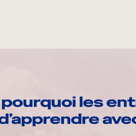
pourquoi les ent
d’apprendre av