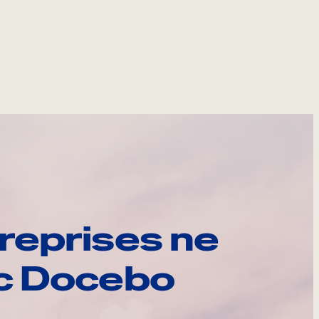
reprises ne
ec Docebo