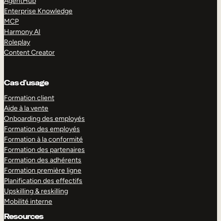
AgentHub
Enterprise Knowledge
MCP
Harmony AI
Roleplay
Content Creator
Cas d’usage
Formation client
Aide à la vente
Onboarding des employés
Formation des employés
Formation à la conformité
Formation des partenaires
Formation des adhérents
Formation première ligne
Planification des effectifs
Upskilling & reskilling
Mobilité interne
Resources