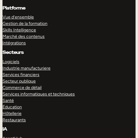
Platforme
Vue d’ensemble
Gestion de la formation
Skills Intelligence
Marché des contenus
Intégrations
Secteurs
Logiciels
Industrie manufacturiere
Services financiers
Secteur publique
Commerce de détail
Services informatiques et techniques
Santé
Éducation
Hôtellerie
Restaurants
IA