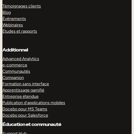
Témoignages clients
Blog
Événements
Webinaires
Études et rapports
Additionnel
Advanced Analytics
e-commerce
Communautés
Companion
Formation sans interface
Apprentissage gamifié
Entreprise étendue
Publication d’applications mobiles
Docebo pour MS Teams
Docebo pour Salesforce
Éducation et communauté
Support Hub