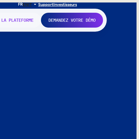
FR
EN
IT
Support
Investisseurs
 LA PLATEFORME
DEMANDEZ VOTRE DÉMO
nne.