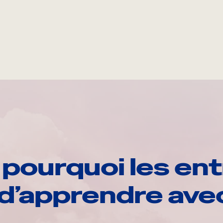
pourquoi les ent
d’apprendre av