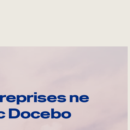
reprises ne
ec Docebo