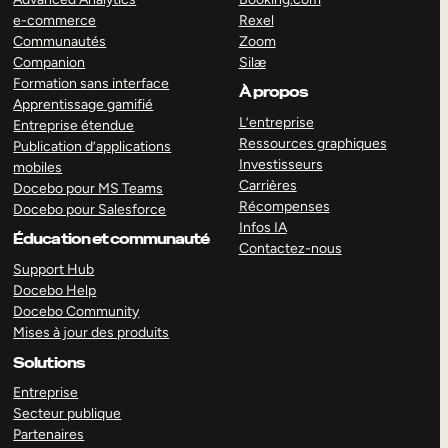
e-commerce
Rexel
Communautés
Zoom
Companion
Silæ
Formation sans interface
À propos
Apprentissage gamifié
L’entreprise
Entreprise étendue
Ressources graphiques
Publication d’applications
Investisseurs
mobiles
Carrières
Docebo pour MS Teams
Récompenses
Docebo pour Salesforce
Infos IA
Éducation et communauté
Contactez-nous
Support Hub
Docebo Help
Docebo Community
Mises à jour des produits
Solutions
Entreprise
Secteur publique
Partenaires