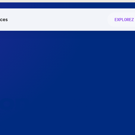
ces
EXPLOREZ
és
on fonctio
té
e
 preuve.