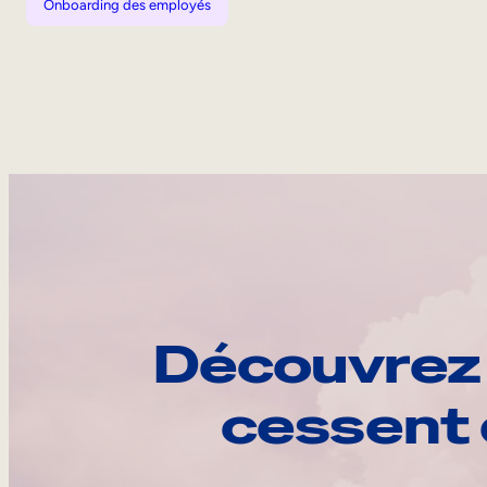
Onboarding des employés
Découvrez 
cessent 