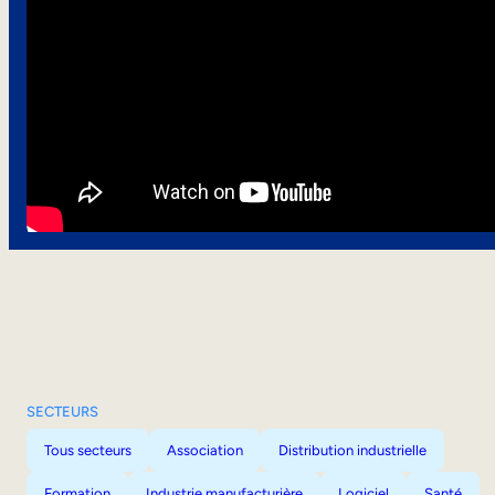
SECTEURS
Tous secteurs
Association
Distribution industrielle
Formation
Industrie manufacturière
Logiciel
Santé