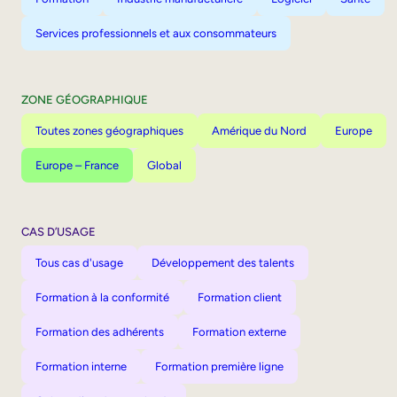
Services professionnels et aux consommateurs
ZONE GÉOGRAPHIQUE
Toutes zones géographiques
Amérique du Nord
Europe
Europe – France
Global
CAS D’USAGE
Tous cas d'usage
Développement des talents
Formation à la conformité
Formation client
Formation des adhérents
Formation externe
Formation interne
Formation première ligne