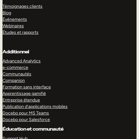
Témoignages clients
Blog
Événements
Webinaires
Études et rapports
Additionnel
Advanced Analytics
e-commerce
Communautés
Companion
Formation sans interface
Apprentissage gamifié
Entreprise étendue
Publication d’applications mobiles
Docebo pour MS Teams
Docebo pour Salesforce
Éducation et communauté
Support Hub