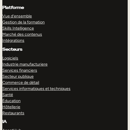
Platforme
Vue d’ensemble
Gestion de la formation
Skills Intelligence
Marché des contenus
Intégrations
Secteurs
Logiciels
Industrie manufacturiere
Services financiers
Secteur publique
Commerce de détail
Services informatiques et techniques
Santé
Éducation
Hôtellerie
Restaurants
IA