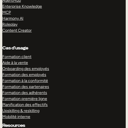
AgentHub
Enterprise Knowledge
MCP
Harmony AI
Roleplay
Content Creator
Cas d’usage
Formation client
Aide à la vente
Onboarding des employés
Formation des employés
Formation à la conformité
Formation des partenaires
Formation des adhérents
Formation première ligne
Planification des effectifs
Upskilling & reskilling
Mobilité interne
Resources