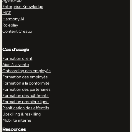
AgentHub
Enterprise Knowledge
MCP
Harmony AI
Roleplay
Content Creator
Cas d’usage
Formation client
Aide à la vente
Onboarding des employés
Formation des employés
Formation à la conformité
Formation des partenaires
Formation des adhérents
Formation première ligne
Planification des effectifs
Upskilling & reskilling
Mobilité interne
Resources