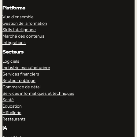
Platforme
Vue d’ensemble
Gestion de la formation
Skills Intelligence
Marché des contenus
Intégrations
Secteurs
Logiciels
Industrie manufacturiere
Services financiers
Secteur publique
Commerce de détail
Services informatiques et techniques
Santé
Éducation
Hôtellerie
Restaurants
IA