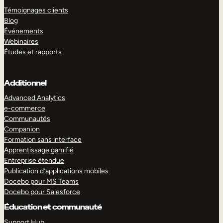
Témoignages clients
Blog
Événements
Webinaires
Études et rapports
Additionnel
Advanced Analytics
e-commerce
Communautés
Companion
Formation sans interface
Apprentissage gamifié
Entreprise étendue
Publication d’applications mobiles
Docebo pour MS Teams
Docebo pour Salesforce
Éducation et communauté
Support Hub