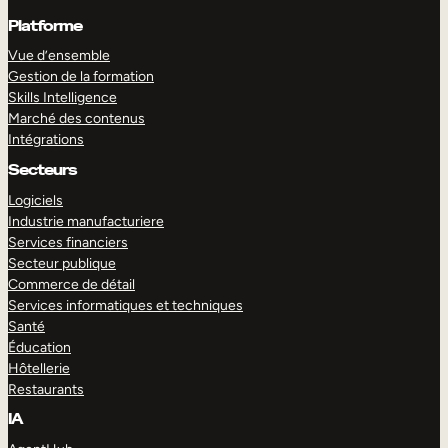
Platforme
Vue d’ensemble
Gestion de la formation
Skills Intelligence
Marché des contenus
Intégrations
Secteurs
Logiciels
Industrie manufacturiere
Services financiers
Secteur publique
Commerce de détail
Services informatiques et techniques
Santé
Éducation
Hôtellerie
Restaurants
IA