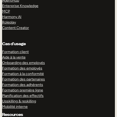
AgentHub
Enterprise Knowledge
MCP
Harmony AI
Roleplay
Content Creator
Cas d’usage
Formation client
Aide à la vente
Onboarding des employés
Formation des employés
Formation à la conformité
Formation des partenaires
Formation des adhérents
Formation première ligne
Planification des effectifs
Upskilling & reskilling
Mobilité interne
Resources