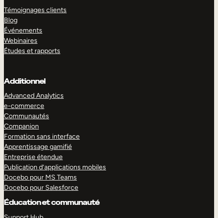
Témoignages clients
Blog
Événements
Webinaires
Études et rapports
Additionnel
Advanced Analytics
e-commerce
Communautés
Companion
Formation sans interface
Apprentissage gamifié
Entreprise étendue
Publication d’applications mobiles
Docebo pour MS Teams
Docebo pour Salesforce
Éducation et communauté
Support Hub