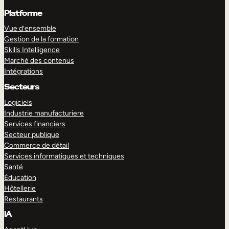
Platforme
Vue d’ensemble
Gestion de la formation
Skills Intelligence
Marché des contenus
Intégrations
Secteurs
Logiciels
Industrie manufacturiere
Services financiers
Secteur publique
Commerce de détail
Services informatiques et techniques
Santé
Éducation
Hôtellerie
Restaurants
IA