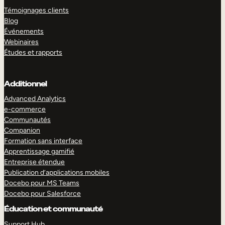
Témoignages clients
Blog
Événements
Webinaires
Études et rapports
Additionnel
Advanced Analytics
e-commerce
Communautés
Companion
Formation sans interface
Apprentissage gamifié
Entreprise étendue
Publication d’applications mobiles
Docebo pour MS Teams
Docebo pour Salesforce
Éducation et communauté
Support Hub