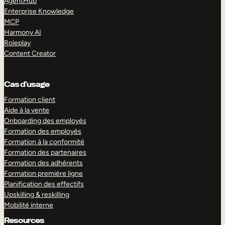
AgentHub
Enterprise Knowledge
MCP
Harmony AI
Roleplay
Content Creator
Cas d’usage
Formation client
Aide à la vente
Onboarding des employés
Formation des employés
Formation à la conformité
Formation des partenaires
Formation des adhérents
Formation première ligne
Planification des effectifs
Upskilling & reskilling
Mobilité interne
Resources