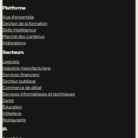
Platforme
Vue d’ensemble
Gestion de la formation
Skills Intelligence
Marché des contenus
Intégrations
Secteurs
Logiciels
Industrie manufacturiere
Services financiers
Secteur publique
Commerce de détail
Services informatiques et techniques
Santé
Éducation
Hôtellerie
Restaurants
IA