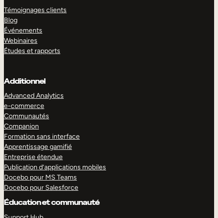
Témoignages clients
Blog
Événements
Webinaires
Études et rapports
Additionnel
Advanced Analytics
e-commerce
Communautés
Companion
Formation sans interface
Apprentissage gamifié
Entreprise étendue
Publication d’applications mobiles
Docebo pour MS Teams
Docebo pour Salesforce
Éducation et communauté
Support Hub