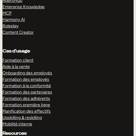
AgentHub
Enterprise Knowledge
MCP
Harmony AI
Roleplay
Content Creator
Cas d’usage
Formation client
Aide à la vente
Onboarding des employés
Formation des employés
Formation à la conformité
Formation des partenaires
Formation des adhérents
Formation première ligne
Planification des effectifs
Upskilling & reskilling
Mobilité interne
Resources