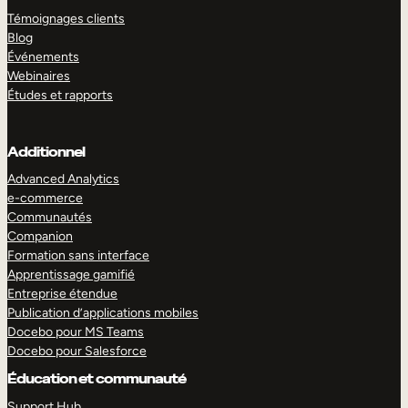
Témoignages clients
Blog
Événements
Webinaires
Études et rapports
Additionnel
Advanced Analytics
e-commerce
Communautés
Companion
Formation sans interface
Apprentissage gamifié
Entreprise étendue
Publication d’applications mobiles
Docebo pour MS Teams
Docebo pour Salesforce
Éducation et communauté
Support Hub