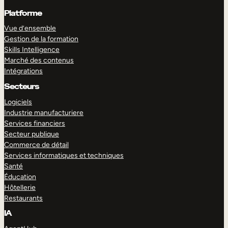
Platforme
Vue d’ensemble
Gestion de la formation
Skills Intelligence
Marché des contenus
Intégrations
Secteurs
Logiciels
Industrie manufacturiere
Services financiers
Secteur publique
Commerce de détail
Services informatiques et techniques
Santé
Éducation
Hôtellerie
Restaurants
IA