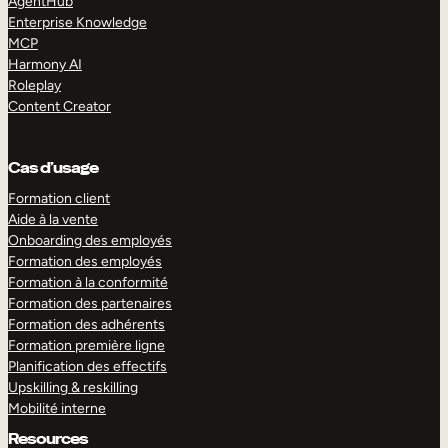
AgentHub
Enterprise Knowledge
MCP
Harmony AI
Roleplay
Content Creator
Cas d’usage
Formation client
Aide à la vente
Onboarding des employés
Formation des employés
Formation à la conformité
Formation des partenaires
Formation des adhérents
Formation première ligne
Planification des effectifs
Upskilling & reskilling
Mobilité interne
Resources