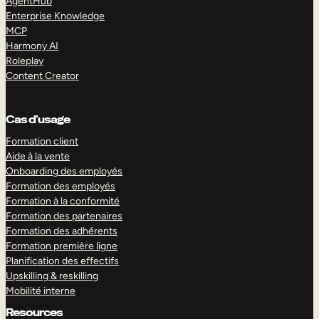
AgentHub
Enterprise Knowledge
MCP
Harmony AI
Roleplay
Content Creator
Cas d’usage
Formation client
Aide à la vente
Onboarding des employés
Formation des employés
Formation à la conformité
Formation des partenaires
Formation des adhérents
Formation première ligne
Planification des effectifs
Upskilling & reskilling
Mobilité interne
Resources