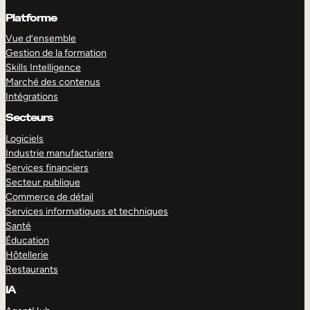
Platforme
Vue d’ensemble
Gestion de la formation
Skills Intelligence
Marché des contenus
Intégrations
Secteurs
Logiciels
Industrie manufacturiere
Services financiers
Secteur publique
Commerce de détail
Services informatiques et techniques
Santé
Éducation
Hôtellerie
Restaurants
IA