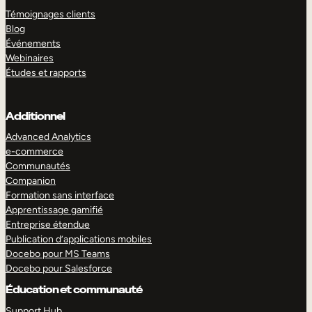
Témoignages clients
Blog
Événements
Webinaires
Études et rapports
Additionnel
Advanced Analytics
e-commerce
Communautés
Companion
Formation sans interface
Apprentissage gamifié
Entreprise étendue
Publication d’applications mobiles
Docebo pour MS Teams
Docebo pour Salesforce
Éducation et communauté
Support Hub