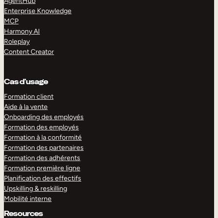
AgentHub
Enterprise Knowledge
MCP
Harmony AI
Roleplay
Content Creator
Cas d’usage
Formation client
Aide à la vente
Onboarding des employés
Formation des employés
Formation à la conformité
Formation des partenaires
Formation des adhérents
Formation première ligne
Planification des effectifs
Upskilling & reskilling
Mobilité interne
Resources