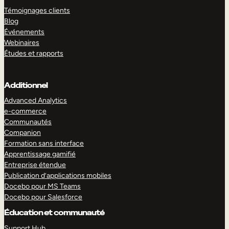
Témoignages clients
Blog
Événements
Webinaires
Études et rapports
Additionnel
Advanced Analytics
e-commerce
Communautés
Companion
Formation sans interface
Apprentissage gamifié
Entreprise étendue
Publication d’applications mobiles
Docebo pour MS Teams
Docebo pour Salesforce
Éducation et communauté
Support Hub