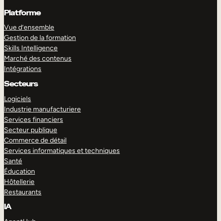
Platforme
Vue d’ensemble
Gestion de la formation
Skills Intelligence
Marché des contenus
Intégrations
Secteurs
Logiciels
Industrie manufacturiere
Services financiers
Secteur publique
Commerce de détail
Services informatiques et techniques
Santé
Éducation
Hôtellerie
Restaurants
IA