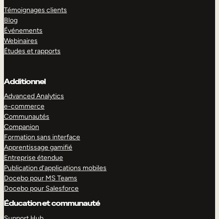
Témoignages clients
Blog
Événements
Webinaires
Études et rapports
Additionnel
Advanced Analytics
e-commerce
Communautés
Companion
Formation sans interface
Apprentissage gamifié
Entreprise étendue
Publication d’applications mobiles
Docebo pour MS Teams
Docebo pour Salesforce
Éducation et communauté
Support Hub