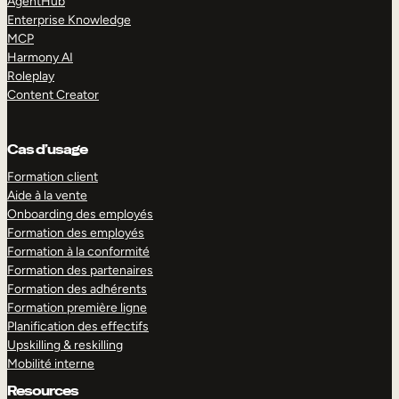
AgentHub
Enterprise Knowledge
MCP
Harmony AI
Roleplay
Content Creator
Cas d’usage
Formation client
Aide à la vente
Onboarding des employés
Formation des employés
Formation à la conformité
Formation des partenaires
Formation des adhérents
Formation première ligne
Planification des effectifs
Upskilling & reskilling
Mobilité interne
Resources