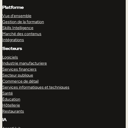
Platforme
Vue d’ensemble
Gestion de la formation
Skills Intelligence
Marché des contenus
Intégrations
Secteurs
Logiciels
Industrie manufacturiere
Services financiers
Secteur publique
Commerce de détail
Services informatiques et techniques
Santé
Éducation
Hôtellerie
Restaurants
IA