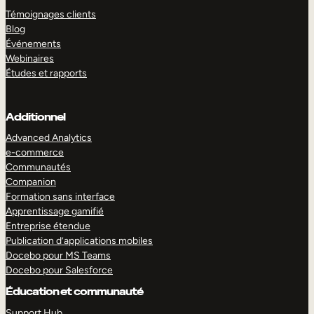
Témoignages clients
Blog
Événements
Webinaires
Études et rapports
Additionnel
Advanced Analytics
e-commerce
Communautés
Companion
Formation sans interface
Apprentissage gamifié
Entreprise étendue
Publication d’applications mobiles
Docebo pour MS Teams
Docebo pour Salesforce
Éducation et communauté
Support Hub