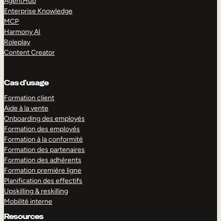
AgentHub
Enterprise Knowledge
MCP
Harmony AI
Roleplay
Content Creator
Cas d’usage
Formation client
Aide à la vente
Onboarding des employés
Formation des employés
Formation à la conformité
Formation des partenaires
Formation des adhérents
Formation première ligne
Planification des effectifs
Upskilling & reskilling
Mobilité interne
Resources