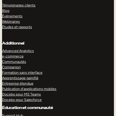
Témoignages clients
Blog
Événements
Webinaires
Études et rapports
Additionnel
Advanced Analytics
e-commerce
Communautés
Companion
Formation sans interface
Apprentissage gamifié
Entreprise étendue
Publication d’applications mobiles
Docebo pour MS Teams
Docebo pour Salesforce
Éducation et communauté
Support Hub