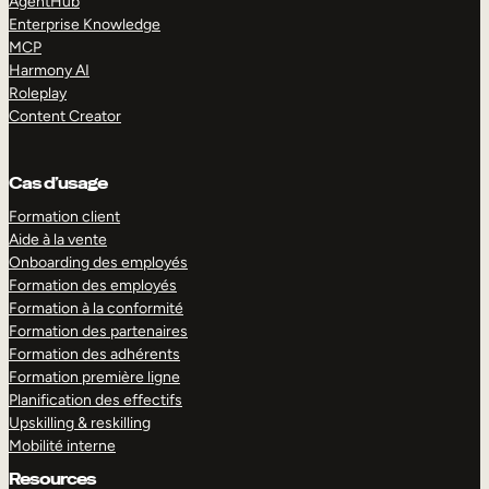
AgentHub
Enterprise Knowledge
MCP
Harmony AI
Roleplay
Content Creator
Cas d’usage
Formation client
Aide à la vente
Onboarding des employés
Formation des employés
Formation à la conformité
Formation des partenaires
Formation des adhérents
Formation première ligne
Planification des effectifs
Upskilling & reskilling
Mobilité interne
Resources