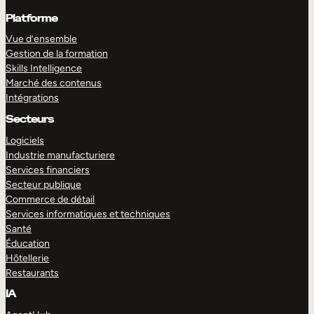
Platforme
Vue d’ensemble
Gestion de la formation
Skills Intelligence
Marché des contenus
Intégrations
Secteurs
Logiciels
Industrie manufacturiere
Services financiers
Secteur publique
Commerce de détail
Services informatiques et techniques
Santé
Éducation
Hôtellerie
Restaurants
IA