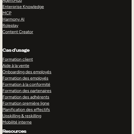
AgentHub
Enterprise Knowledge
MCP
Harmony AI
Roleplay
Content Creator
Cas d’usage
Formation client
Aide à la vente
Onboarding des employés
Formation des employés
Formation à la conformité
Formation des partenaires
Formation des adhérents
Formation première ligne
Planification des effectifs
Upskilling & reskilling
Mobilité interne
Resources