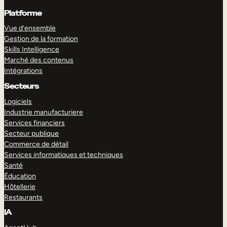
Platforme
Vue d’ensemble
Gestion de la formation
Skills Intelligence
Marché des contenus
Intégrations
Secteurs
Logiciels
Industrie manufacturiere
Services financiers
Secteur publique
Commerce de détail
Services informatiques et techniques
Santé
Éducation
Hôtellerie
Restaurants
IA