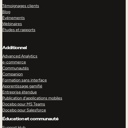
Témoignages clients
Blog
Événements
Webinaires
Études et rapports
Additionnel
Advanced Analytics
e-commerce
Communautés
Companion
Formation sans interface
Apprentissage gamifié
Entreprise étendue
Publication d’applications mobiles
Docebo pour MS Teams
Docebo pour Salesforce
Éducation et communauté
Support Hub