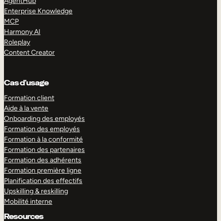
AgentHub
Enterprise Knowledge
MCP
Harmony AI
Roleplay
Content Creator
Cas d’usage
Formation client
Aide à la vente
Onboarding des employés
Formation des employés
Formation à la conformité
Formation des partenaires
Formation des adhérents
Formation première ligne
Planification des effectifs
Upskilling & reskilling
Mobilité interne
Resources