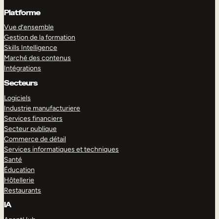
Platforme
Vue d’ensemble
Gestion de la formation
Skills Intelligence
Marché des contenus
Intégrations
Secteurs
Logiciels
Industrie manufacturiere
Services financiers
Secteur publique
Commerce de détail
Services informatiques et techniques
Santé
Éducation
Hôtellerie
Restaurants
IA