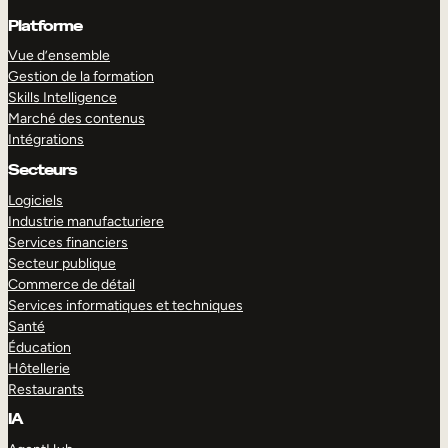
Platforme
Vue d’ensemble
Gestion de la formation
Skills Intelligence
Marché des contenus
Intégrations
Secteurs
Logiciels
Industrie manufacturiere
Services financiers
Secteur publique
Commerce de détail
Services informatiques et techniques
Santé
Éducation
Hôtellerie
Restaurants
IA