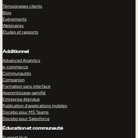
Témoignages clients
Blog
Événements
Webinaires
Études et rapports
Additionnel
Advanced Analytics
e-commerce
Communautés
Companion
Formation sans interface
Apprentissage gamifié
Entreprise étendue
Publication d’applications mobiles
Docebo pour MS Teams
Docebo pour Salesforce
Éducation et communauté
Support Hub