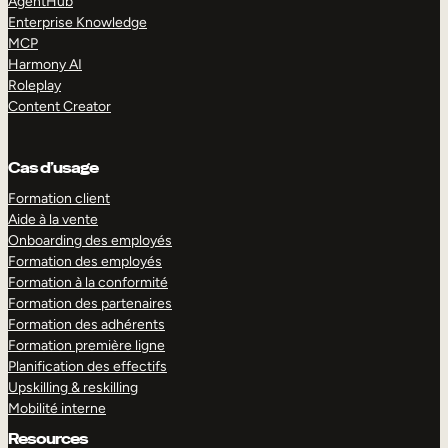
AgentHub
Enterprise Knowledge
MCP
Harmony AI
Roleplay
Content Creator
Cas d’usage
Formation client
Aide à la vente
Onboarding des employés
Formation des employés
Formation à la conformité
Formation des partenaires
Formation des adhérents
Formation première ligne
Planification des effectifs
Upskilling & reskilling
Mobilité interne
Resources