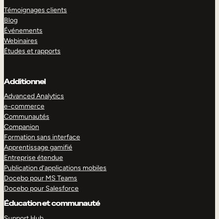
Témoignages clients
Blog
Événements
Webinaires
Études et rapports
Additionnel
Advanced Analytics
e-commerce
Communautés
Companion
Formation sans interface
Apprentissage gamifié
Entreprise étendue
Publication d’applications mobiles
Docebo pour MS Teams
Docebo pour Salesforce
Éducation et communauté
Support Hub