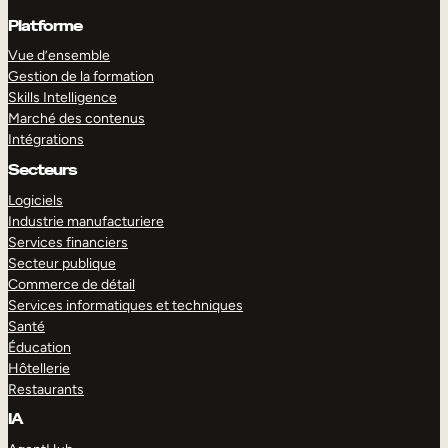
Platforme
Vue d’ensemble
Gestion de la formation
Skills Intelligence
Marché des contenus
Intégrations
Secteurs
Logiciels
Industrie manufacturiere
Services financiers
Secteur publique
Commerce de détail
Services informatiques et techniques
Santé
Éducation
Hôtellerie
Restaurants
IA