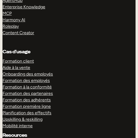
AgentHub
Enterprise Knowledge
MCP
Harmony AI
Roleplay
Content Creator
Cas d’usage
Formation client
Aide à la vente
Onboarding des employés
Formation des employés
Formation à la conformité
Formation des partenaires
Formation des adhérents
Formation première ligne
Planification des effectifs
Upskilling & reskilling
Mobilité interne
Resources