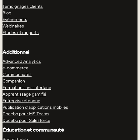
Témoignages clients
Blog
Événements
Webinaires
Études et rapports
Additionnel
Advanced Analytics
e-commerce
Communautés
Companion
Formation sans interface
Apprentissage gamifié
Entreprise étendue
Publication d’applications mobiles
Docebo pour MS Teams
Docebo pour Salesforce
Éducation et communauté
Support Hub