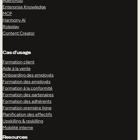
AgentHub
Enterprise Knowledge
MCP
Harmony AI
Roleplay
Content Creator
Cas d’usage
Formation client
Aide à la vente
Onboarding des employés
Formation des employés
Formation à la conformité
Formation des partenaires
Formation des adhérents
Formation première ligne
Planification des effectifs
Upskilling & reskilling
Mobilité interne
Resources