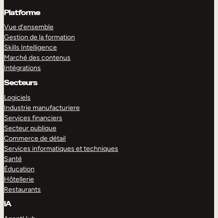
Platforme
Vue d’ensemble
Gestion de la formation
Skills Intelligence
Marché des contenus
Intégrations
Secteurs
Logiciels
Industrie manufacturiere
Services financiers
Secteur publique
Commerce de détail
Services informatiques et techniques
Santé
Éducation
Hôtellerie
Restaurants
IA