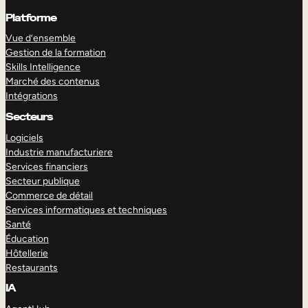
Platforme
Vue d’ensemble
Gestion de la formation
Skills Intelligence
Marché des contenus
Intégrations
Secteurs
Logiciels
Industrie manufacturiere
Services financiers
Secteur publique
Commerce de détail
Services informatiques et techniques
Santé
Éducation
Hôtellerie
Restaurants
IA