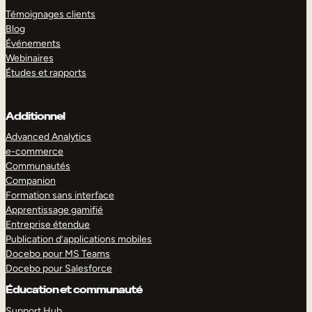
Témoignages clients
Blog
Événements
Webinaires
Études et rapports
Additionnel
Advanced Analytics
e-commerce
Communautés
Companion
Formation sans interface
Apprentissage gamifié
Entreprise étendue
Publication d’applications mobiles
Docebo pour MS Teams
Docebo pour Salesforce
Éducation et communauté
Support Hub