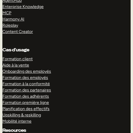
AgentHub
Enterprise Knowledge
MCP
Harmony AI
Roleplay
Content Creator
Cas d’usage
Formation client
Aide à la vente
Onboarding des employés
Formation des employés
Formation à la conformité
Formation des partenaires
Formation des adhérents
Formation première ligne
Planification des effectifs
Upskilling & reskilling
Mobilité interne
Resources