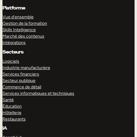
Platforme
Vue d’ensemble
Gestion de la formation
Skills Intelligence
Marché des contenus
Intégrations
Secteurs
Logiciels
Industrie manufacturiere
Services financiers
Secteur publique
Commerce de détail
Services informatiques et techniques
Santé
Éducation
Hôtellerie
Restaurants
IA