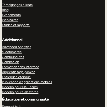
Témoignages clients
Blog
Événements
Webinaires
Études et rapports
Additionnel
Advanced Analytics
e-commerce
Communautés
Companion
Formation sans interface
Apprentissage gamifié
Entreprise étendue
Publication d’applications mobiles
Docebo pour MS Teams
Docebo pour Salesforce
Éducation et communauté
Support Hub