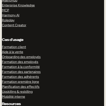
AgentHub
Enterprise Knowledge
MCP
Harmony AI
Roleplay
Content Creator
Cas d’usage
Formation client
Aide à la vente
Onboarding des employés
Formation des employés
Formation à la conformité
Formation des partenaires
Formation des adhérents
Formation première ligne
Planification des effectifs
Upskilling & reskilling
Mobilité interne
Resources