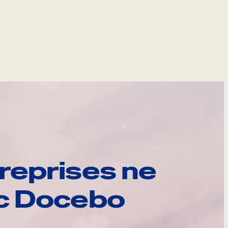
reprises ne
ec Docebo