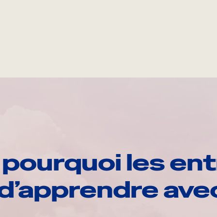
pourquoi les ent
d’apprendre av