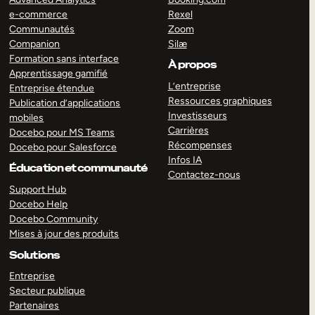
e-commerce
Rexel
Communautés
Zoom
Companion
Silæ
Formation sans interface
À propos
Apprentissage gamifié
L’entreprise
Entreprise étendue
Ressources graphiques
Publication d’applications
Investisseurs
mobiles
Carrières
Docebo pour MS Teams
Récompenses
Docebo pour Salesforce
Infos IA
Éducation et communauté
Contactez-nous
Support Hub
Docebo Help
Docebo Community
Mises à jour des produits
Solutions
Entreprise
Secteur publique
Partenaires