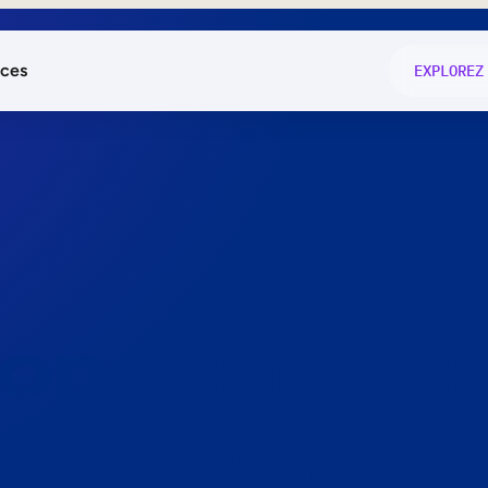
ces
EXPLOREZ
és
on fonctio
té
e
 preuve.