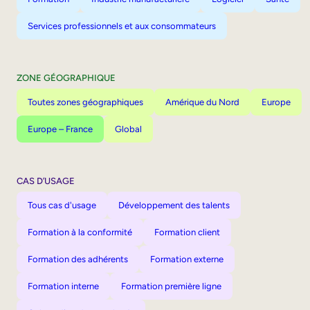
Services professionnels et aux consommateurs
ZONE GÉOGRAPHIQUE
Toutes zones géographiques
Amérique du Nord
Europe
Europe – France
Global
CAS D’USAGE
Tous cas d'usage
Développement des talents
Formation à la conformité
Formation client
Formation des adhérents
Formation externe
Formation interne
Formation première ligne