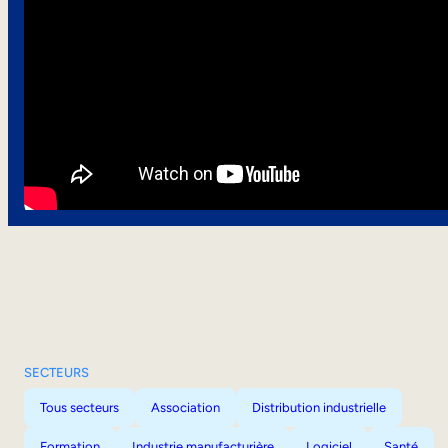
SECTEURS
Tous secteurs
Association
Distribution industrielle
Formation
Industrie manufacturière
Logiciel
Santé