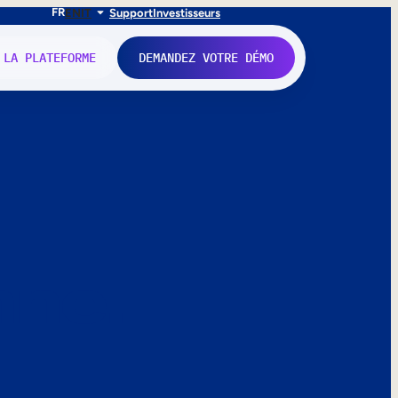
FR
EN
IT
Support
Investisseurs
 LA PLATEFORME
DEMANDEZ VOTRE DÉMO
nne.