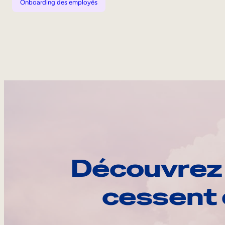
Onboarding des employés
Découvrez 
cessent 