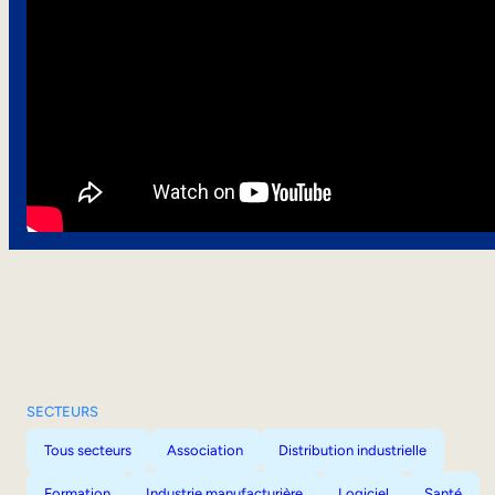
SECTEURS
Tous secteurs
Association
Distribution industrielle
Formation
Industrie manufacturière
Logiciel
Santé