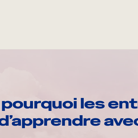
pourquoi les ent
d’apprendre av