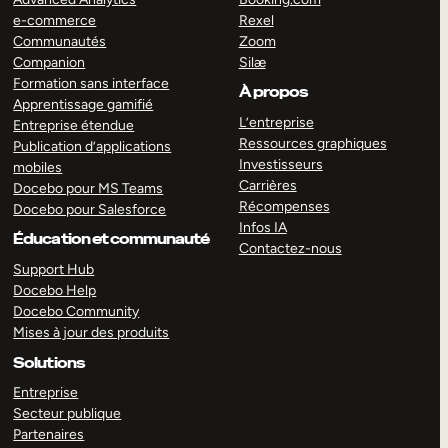
e-commerce
Rexel
Communautés
Zoom
Companion
Silæ
Formation sans interface
À propos
Apprentissage gamifié
L’entreprise
Entreprise étendue
Ressources graphiques
Publication d’applications
Investisseurs
mobiles
Carrières
Docebo pour MS Teams
Récompenses
Docebo pour Salesforce
Infos IA
Éducation et communauté
Contactez-nous
Support Hub
Docebo Help
Docebo Community
Mises à jour des produits
Solutions
Entreprise
Secteur publique
Partenaires