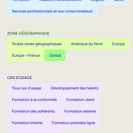
Services professionnels et aux consommateurs
ZONE GÉOGRAPHIQUE
Toutes zones géographiques
Amérique du Nord
Europe
Europe – France
Global
CAS D’USAGE
Tous cas d'usage
Développement des talents
Formation à la conformité
Formation client
Formation des adhérents
Formation externe
Formation interne
Formation première ligne