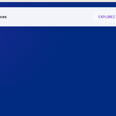
ces
EXPLOREZ
és
on fonctio
té
e
 preuve.