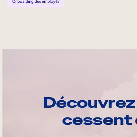
Onboarding des employés
Découvrez 
cessent 