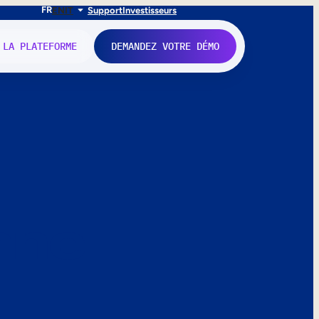
FR
EN
IT
Support
Investisseurs
 LA PLATEFORME
DEMANDEZ VOTRE DÉMO
nne.