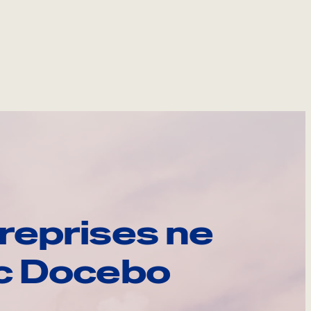
reprises ne
ec Docebo