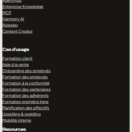
AgentHub
Enterprise Knowledge
MCP
Harmony AI
Roleplay
Content Creator
Cas d’usage
Formation client
Aide à la vente
Onboarding des employés
Formation des employés
Formation à la conformité
Formation des partenaires
Formation des adhérents
Formation première ligne
Planification des effectifs
Upskilling & reskilling
Mobilité interne
Resources