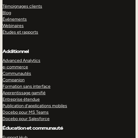
Témoignages clients
Blog
Événements
Webinaires
Études et rapports
Additionnel
Advanced Analytics
e-commerce
Communautés
Companion
Formation sans interface
Apprentissage gamifié
Entreprise étendue
Publication d’applications mobiles
Docebo pour MS Teams
Docebo pour Salesforce
Éducation et communauté
Support Hub