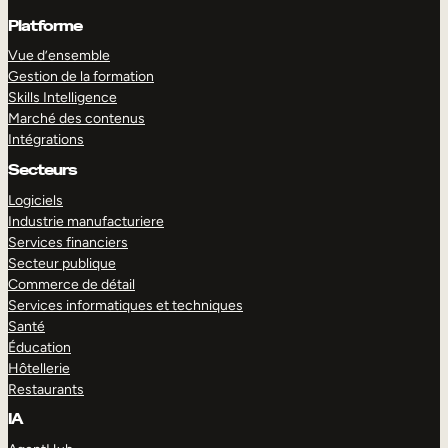
Platforme
Vue d’ensemble
Gestion de la formation
Skills Intelligence
Marché des contenus
Intégrations
Secteurs
Logiciels
Industrie manufacturiere
Services financiers
Secteur publique
Commerce de détail
Services informatiques et techniques
Santé
Éducation
Hôtellerie
Restaurants
IA