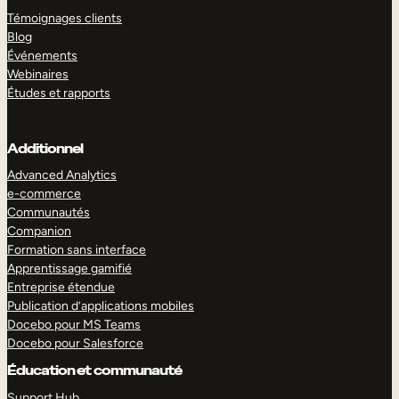
Témoignages clients
Blog
Événements
Webinaires
Études et rapports
Additionnel
Advanced Analytics
e-commerce
Communautés
Companion
Formation sans interface
Apprentissage gamifié
Entreprise étendue
Publication d’applications mobiles
Docebo pour MS Teams
Docebo pour Salesforce
Éducation et communauté
Support Hub