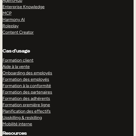
AgentHub
Enterprise Knowledge
MCP
Harmony AI
Roleplay
Content Creator
Cas d’usage
Formation client
Aide à la vente
Onboarding des employés
Formation des employés
Formation à la conformité
Formation des partenaires
Formation des adhérents
Formation première ligne
Planification des effectifs
Upskilling & reskilling
Mobilité interne
Resources