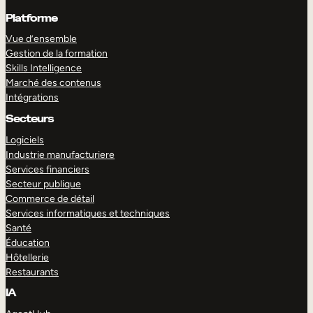
Platforme
Vue d’ensemble
Gestion de la formation
Skills Intelligence
Marché des contenus
Intégrations
Secteurs
Logiciels
Industrie manufacturiere
Services financiers
Secteur publique
Commerce de détail
Services informatiques et techniques
Santé
Éducation
Hôtellerie
Restaurants
IA