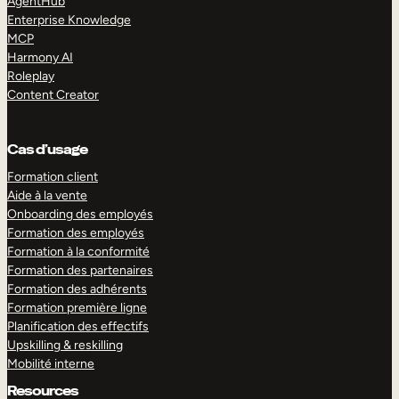
AgentHub
Enterprise Knowledge
MCP
Harmony AI
Roleplay
Content Creator
Cas d’usage
Formation client
Aide à la vente
Onboarding des employés
Formation des employés
Formation à la conformité
Formation des partenaires
Formation des adhérents
Formation première ligne
Planification des effectifs
Upskilling & reskilling
Mobilité interne
Resources