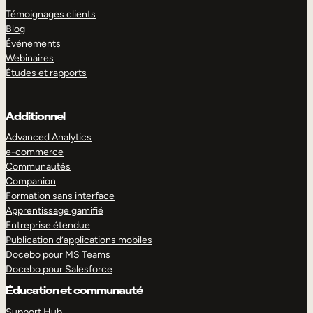
Témoignages clients
Blog
Événements
Webinaires
Études et rapports
Additionnel
Advanced Analytics
e-commerce
Communautés
Companion
Formation sans interface
Apprentissage gamifié
Entreprise étendue
Publication d’applications mobiles
Docebo pour MS Teams
Docebo pour Salesforce
Éducation et communauté
Support Hub