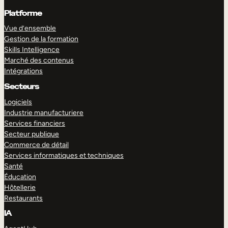
Platforme
Vue d’ensemble
Gestion de la formation
Skills Intelligence
Marché des contenus
Intégrations
Secteurs
Logiciels
Industrie manufacturiere
Services financiers
Secteur publique
Commerce de détail
Services informatiques et techniques
Santé
Éducation
Hôtellerie
Restaurants
IA