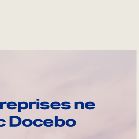
reprises ne
ec Docebo