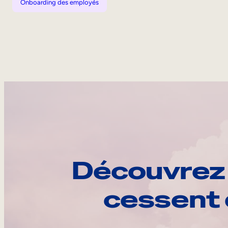
Onboarding des employés
Découvrez 
cessent 