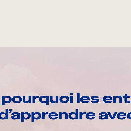
pourquoi les ent
d’apprendre av