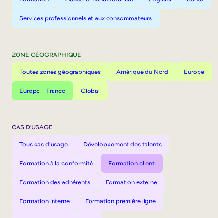
Services professionnels et aux consommateurs
ZONE GÉOGRAPHIQUE
Toutes zones géographiques
Amérique du Nord
Europe
Europe – France
Global
CAS D’USAGE
Tous cas d'usage
Développement des talents
Formation à la conformité
Formation client
Formation des adhérents
Formation externe
Formation interne
Formation première ligne