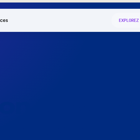
ces
EXPLOREZ
és
on fonctio
té
e
 preuve.