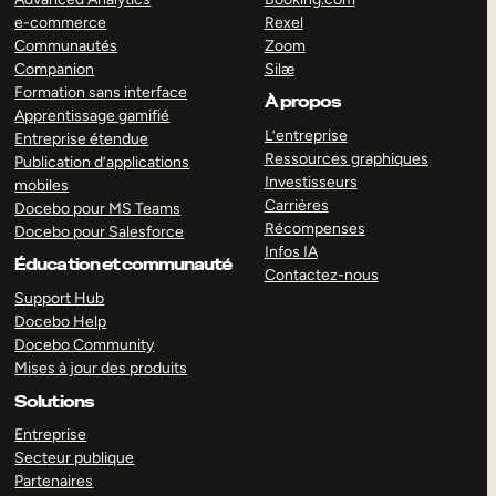
e-commerce
Rexel
Communautés
Zoom
Companion
Silæ
Formation sans interface
À propos
Apprentissage gamifié
L’entreprise
Entreprise étendue
Ressources graphiques
Publication d’applications
Investisseurs
mobiles
Carrières
Docebo pour MS Teams
Récompenses
Docebo pour Salesforce
Infos IA
Éducation et communauté
Contactez-nous
Support Hub
Docebo Help
Docebo Community
Mises à jour des produits
Solutions
Entreprise
Secteur publique
Partenaires