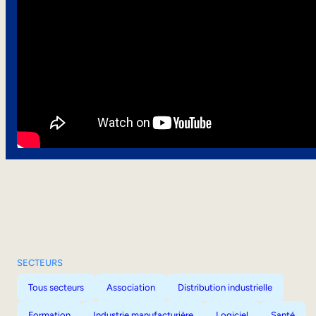
SECTEURS
Tous secteurs
Association
Distribution industrielle
Formation
Industrie manufacturière
Logiciel
Santé