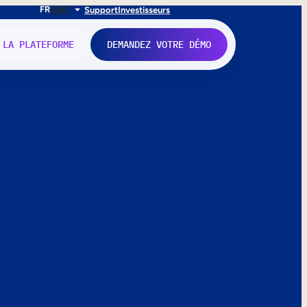
FR
EN
IT
Support
Investisseurs
 LA PLATEFORME
DEMANDEZ VOTRE DÉMO
nne.