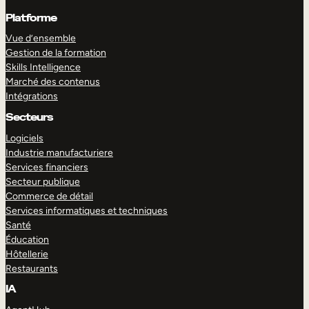
Platforme
Vue d’ensemble
Gestion de la formation
Skills Intelligence
Marché des contenus
Intégrations
Secteurs
Logiciels
Industrie manufacturiere
Services financiers
Secteur publique
Commerce de détail
Services informatiques et techniques
Santé
Éducation
Hôtellerie
Restaurants
IA