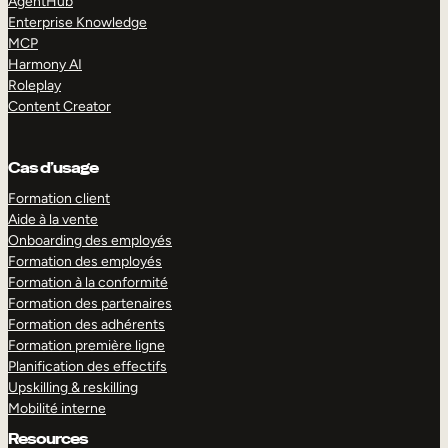
AgentHub
Enterprise Knowledge
MCP
Harmony AI
Roleplay
Content Creator
Cas d’usage
Formation client
Aide à la vente
Onboarding des employés
Formation des employés
Formation à la conformité
Formation des partenaires
Formation des adhérents
Formation première ligne
Planification des effectifs
Upskilling & reskilling
Mobilité interne
Resources