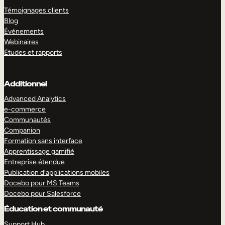
Témoignages clients
Blog
Événements
Webinaires
Études et rapports
Additionnel
Advanced Analytics
e-commerce
Communautés
Companion
Formation sans interface
Apprentissage gamifié
Entreprise étendue
Publication d’applications mobiles
Docebo pour MS Teams
Docebo pour Salesforce
Éducation et communauté
Support Hub