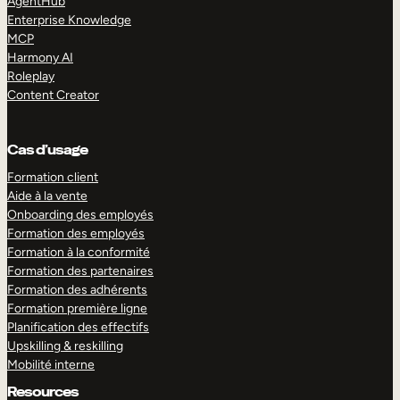
AgentHub
Enterprise Knowledge
MCP
Harmony AI
Roleplay
Content Creator
Cas d’usage
Formation client
Aide à la vente
Onboarding des employés
Formation des employés
Formation à la conformité
Formation des partenaires
Formation des adhérents
Formation première ligne
Planification des effectifs
Upskilling & reskilling
Mobilité interne
Resources