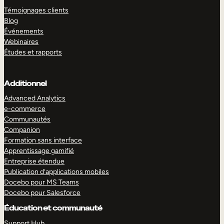
Témoignages clients
Blog
Événements
Webinaires
Études et rapports
Additionnel
Advanced Analytics
e-commerce
Communautés
Companion
Formation sans interface
Apprentissage gamifié
Entreprise étendue
Publication d’applications mobiles
Docebo pour MS Teams
Docebo pour Salesforce
Éducation et communauté
Support Hub