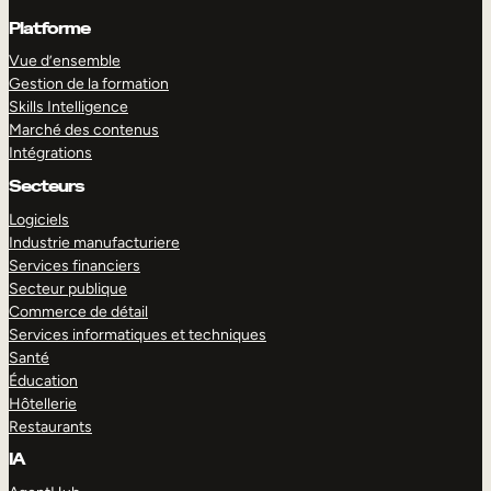
Platforme
Vue d’ensemble
Gestion de la formation
Skills Intelligence
Marché des contenus
Intégrations
Secteurs
Logiciels
Industrie manufacturiere
Services financiers
Secteur publique
Commerce de détail
Services informatiques et techniques
Santé
Éducation
Hôtellerie
Restaurants
IA