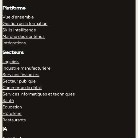
Platforme
Vue d’ensemble
Gestion de la formation
Skills Intelligence
Marché des contenus
Intégrations
Secteurs
Logiciels
Industrie manufacturiere
Services financiers
Secteur publique
Commerce de détail
Services informatiques et techniques
Santé
Éducation
Hôtellerie
Restaurants
IA