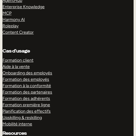
AgentHub
Enterprise Knowledge
MCP
Harmony AI
Roleplay
Content Creator
Cas d’usage
Formation client
Aide à la vente
Onboarding des employés
Formation des employés
Formation à la conformité
Formation des partenaires
Formation des adhérents
Formation première ligne
Planification des effectifs
Upskilling & reskilling
Mobilité interne
Resources