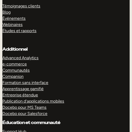
Témoignages clients
Blog
Événements
Webinaires
Études et rapports
Additionnel
Advanced Analytics
e-commerce
Communautés
Companion
Formation sans interface
Apprentissage gamifié
Entreprise étendue
Publication d’applications mobiles
Docebo pour MS Teams
Docebo pour Salesforce
Éducation et communauté
Support Hub