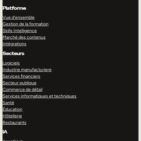
Platforme
Vue d’ensemble
Gestion de la formation
Skills Intelligence
Marché des contenus
Intégrations
Secteurs
Logiciels
Industrie manufacturiere
Services financiers
Secteur publique
Commerce de détail
Services informatiques et techniques
Santé
Éducation
Hôtellerie
Restaurants
IA