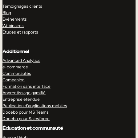
Témoignages clients
Blog
Événements
Webinaires
Études et rapports
Additionnel
Advanced Analytics
e-commerce
Communautés
Companion
Formation sans interface
Apprentissage gamifié
Entreprise étendue
Publication d’applications mobiles
Docebo pour MS Teams
Docebo pour Salesforce
Éducation et communauté
Support Hub