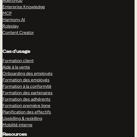
AgentHub
Enterprise Knowledge
MCP
Harmony AI
Roleplay
Content Creator
Cas d’usage
Formation client
Aide à la vente
Onboarding des employés
Formation des employés
Formation à la conformité
Formation des partenaires
Formation des adhérents
Formation première ligne
Planification des effectifs
Upskilling & reskilling
Mobilité interne
Resources