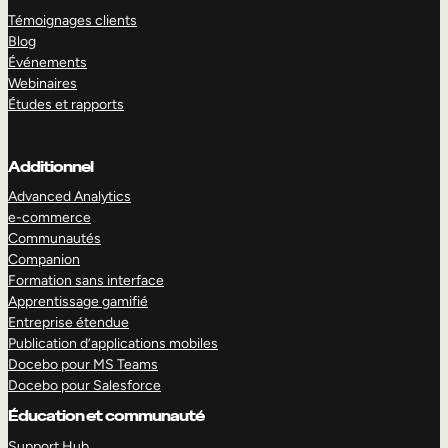
Témoignages clients
Blog
Événements
Webinaires
Études et rapports
Additionnel
Advanced Analytics
e-commerce
Communautés
Companion
Formation sans interface
Apprentissage gamifié
Entreprise étendue
Publication d’applications mobiles
Docebo pour MS Teams
Docebo pour Salesforce
Éducation et communauté
Support Hub