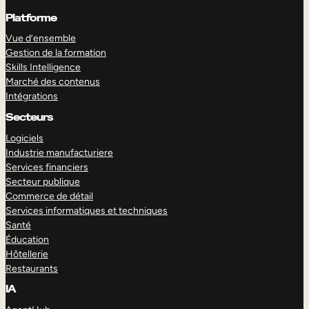
Platforme
Vue d’ensemble
Gestion de la formation
Skills Intelligence
Marché des contenus
Intégrations
Secteurs
Logiciels
Industrie manufacturiere
Services financiers
Secteur publique
Commerce de détail
Services informatiques et techniques
Santé
Éducation
Hôtellerie
Restaurants
IA